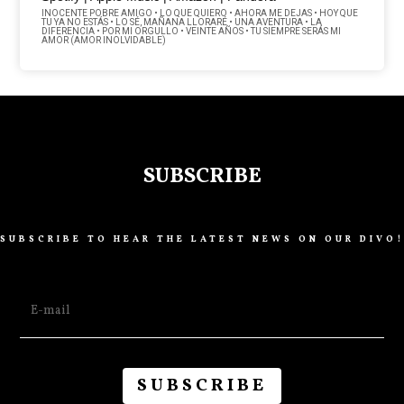
INOCENTE POBRE AMIGO • LO QUE QUIERO • AHORA ME DEJAS • HOY QUE
TU YA NO ESTÁS • LO SÉ, MAÑANA LLORARÉ • UNA AVENTURA • LA
DIFERENCIA • POR MI ORGULLO • VEINTE AÑOS • TU SIEMPRE SERÁS MI
AMOR (AMOR INOLVIDABLE)
SUBSCRIBE
SUBSCRIBE TO HEAR THE LATEST NEWS ON OUR DIVO!