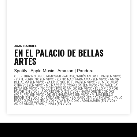
JUAN GABRIEL
EN EL PALACIO DE BELLAS
ARTES
Spotify |
Apple Music |
Amazon |
Pandora
OBERTURA: NO DISCUTAMOS/MI FRACASO/ADIÓS AMOR, TE VAS (EN VIVO)
• YO TE PERDONO (EN VIVO) • YO NO NACÍ PARA AMAR (EN VIVO) • AMOR
DEL ALMA (EN VIVO) • YA LO SÉ QUE TÚ TE VAS (EN VIVO) • SE ME OLVIDÓ
OTRA VEZ (EN VIVO) • ME NACE DEL CORAZÓN (EN VIVO) • NO VALE LA
PENA (EN VIVO) • INOCENTE POBRE AMIGO (EN VIVO) • TE LO PIDO POR
FAVOR (EN VIVO) • AMOR ETERNO (EN VIVO) • HASTA QUE TE CONOCÍ
(POPURRÍ) (EN VIVO) • DE MÍ ENAMÓRATE (EN VIVO) • MI MÁS BELLO
ERROR (EN VIVO) • QUERIDA (EN VIVO) • LA MÁS QUERIDA (EN VIVO) • YA LO
PASADO, PASADO (EN VIVO) • VIVA MÉXICO/GUADALAJARA (EN VIVO) •
ADIÓS AMOR, TE VAS (FINAL) (EN VIVO)