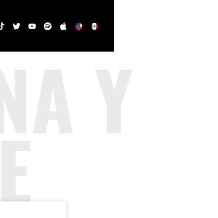
NA Y
E