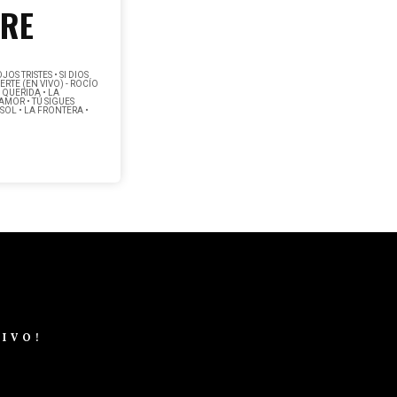
PRE
S TRISTES • SI DIOS
ERTE (EN VIVO) - ROCÍO
 QUERIDA • LA
AMOR • TÚ SIGUES
 SOL • LA FRONTERA •
DIVO!