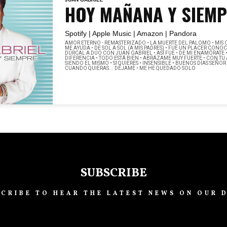
HOY MAÑANA Y SIEM
Spotify |
Apple Music |
Amazon |
Pandora
AMOR ETERNO - REMASTERIZADO • LA MUERTE DEL PALOMO • MIS OJO
ME AYUDA • DE SOL A SOL (A MIS PADRES) • FUE UN PLACER CONOC
DÚRCAL A DÚO CON JUAN GABRIEL • ASÍ FUE • DE MI ENAMÓRATE •
DIFERENCIA • TODO ESTÁ BIEN • ABRÁZAME MUY FUERTE • CON TU 
SIENDO EL MISMO • SI QUIERES • INSENSIBLE • BUENOS DÍAS SEÑOR
CUANDO QUIERAS... DÉJAME • ME HE QUEDADO SOLO
SUBSCRIBE
CRIBE TO HEAR THE LATEST NEWS ON OUR 