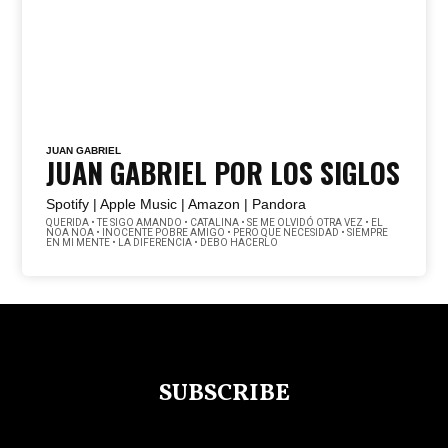
JUAN GABRIEL
JUAN GABRIEL POR LOS SIGLOS
Spotify |
Apple Music |
Amazon |
Pandora
QUERIDA • TE SIGO AMANDO • CATALINA • SE ME OLVIDÓ OTRA VEZ • EL
NOA NOA • INOCENTE POBRE AMIGO • PERO QUE NECESIDAD • SIEMPRE
EN MI MENTE • LA DIFERENCIA • DEBO HACERLO
SUBSCRIBE