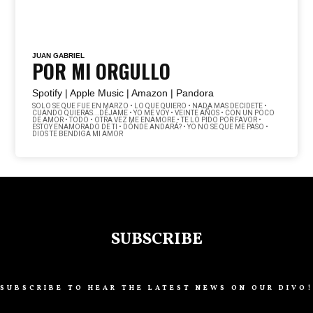
JUAN GABRIEL
POR MI ORGULLO
Spotify |
Apple Music |
Amazon |
Pandora
SOLO SE QUE FUE EN MARZO • LO QUE QUIERO • NADA MAS DECIDETE •
CUANDO QUIERAS...DÉJAME • YO ME VOY • VEINTE AÑOS • CON UN POCO
DE AMOR • TODO • OTRA VEZ ME ENAMORE • TE LO PIDO POR FAVOR •
ESTOY ENAMORADO DE TI • DÓNDE ANDARÁ? • YO NO SE QUE ME PASO •
DIOS TE BENDIGA MI AMOR
SUBSCRIBE
SUBSCRIBE TO HEAR THE LATEST NEWS ON OUR DIVO!